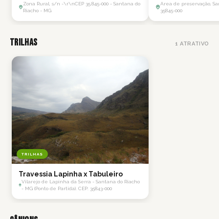
Zona Rural, s/n -\r\nCEP 35.845-000 - Santana do
Area de preservação, Sa
Riacho - MG
35845-000
Trilhas
1
ATRATIVO
TRILHAS
Travessia Lapinha x Tabuleiro
Vilarejo de Lapinha da Serra - Santana do Riacho
- MG (Ponto de Partida). CEP: 35843-000