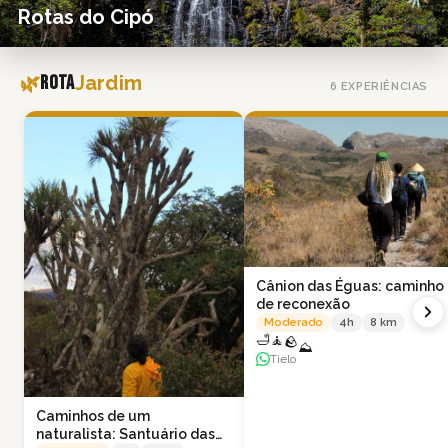
Rotas do Cipó
🌿
Rota
Jardim
6
EXPERIÊNCIAS
Cânion das Éguas: caminho
de reconexão
Moderado
4
h
8
km
🛁
🧘
🪨
⛰
Tielo
Caminhos de um
naturalista: Santuário das