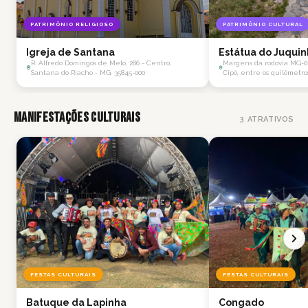
PATRIMÔNIO RELIGIOSO
PATRIMÔNIO CULTURAL
Igreja de Santana
Estátua do Juqui
R. Alfredo Domingos de Melo, 286 - Centro,
Margens da rodovia MG-01
Santana do Riacho - MG, 35845-000
Cipó, entre os quilômetros
Manifestações Culturais
3
ATRATIVOS
FESTAS CULTURAIS
FESTAS CULTURAIS
Batuque da Lapinha
Congado