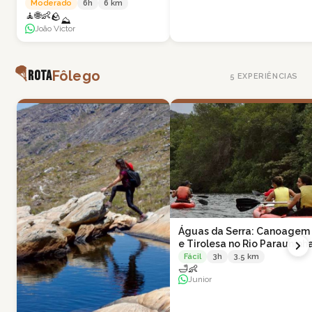
Vellozias
Moderado
6
h
6
km
🧘
🌐
👶
🪨
⛰
João Victor
🪂
Rota
Fôlego
5
EXPERIÊNCIAS
Águas da Serra: Canoagem
e Tirolesa no Rio Parauninh
Fácil
3
h
3.5
km
🛁
👶
Junior