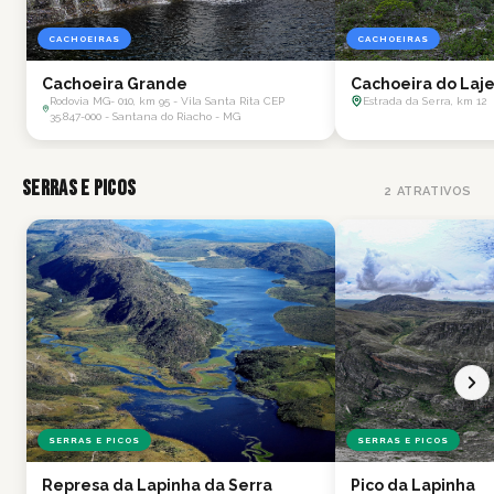
CACHOEIRAS
CACHOEIRAS
Cachoeira Grande
Cachoeira do Laj
Rodovia MG- 010, km 95 - Vila Santa Rita CEP
Estrada da Serra, km 12
35.847-000 - Santana do Riacho - MG
Serras e Picos
2
ATRATIVOS
SERRAS E PICOS
SERRAS E PICOS
Represa da Lapinha da Serra
Pico da Lapinha