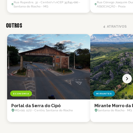
Rua Rupestre, 31 - Centro\r\nCEP 35.845-000 -
Rua Cônego Joaquim Duar
Santana do Riacho - MG
ASSOCIAÇÃO - Praia
Outros
4
ATRATIVOS
ECONOMIA
MIRANTES
Portal da Serra do Cipó
Mirante Morro da 
MG-010, 1172 - Centro, Santana do Riacho
Santana do Riacho · MG