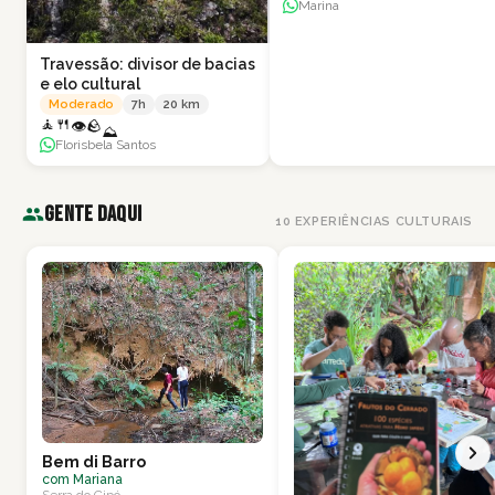
Marina
Travessão: divisor de bacias
e elo cultural
Moderado
7
h
20
km
🧘
🍴
👁
🪨
⛰
Florisbela Santos
Gente Daqui
10
EXPERIÊNCIAS CULTURAIS
Bem di Barro
com
Mariana