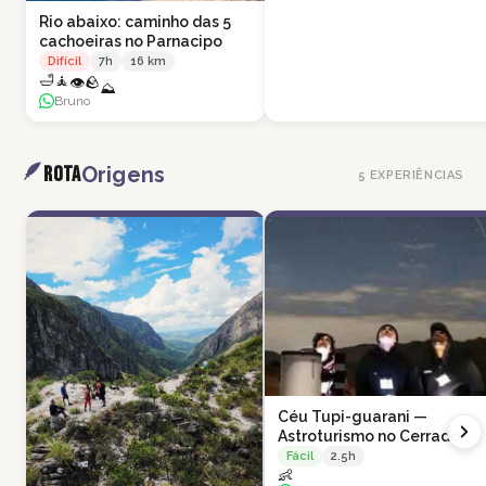
Rio abaixo: caminho das 5
cachoeiras no Parnacipo
Difícil
7
h
16
km
🛁
🧘
👁
🪨
⛰
Bruno
🪶
Rota
Origens
5
EXPERIÊNCIAS
Céu Tupi-guarani —
Astroturismo no Cerrado
Fácil
2.5
h
👶