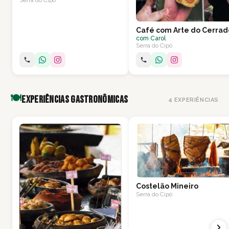
Serra do Cipó
Café com Arte do Cerrad
com
Carol
Serra do Cipó
🍽️
Experiências Gastronômicas
4
EXPERIÊNCIAS
Costelão Mineiro
Serra do Cipó