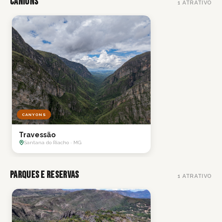
Cânions
1
ATRATIVO
CANYONS
Travessão
Santana do Riacho · MG
Parques e Reservas
1
ATRATIVO